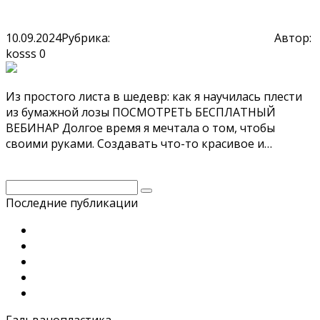
Читать далее
Плетение из бумажной лозы
10.09.2024
Рубрика:
Плетение из бумажной лозы
Автор:
kosss
0
Из простого листа в шедевр: как я научилась плести
из бумажной лозы ПОСМОТРЕТЬ БЕСПЛАТНЫЙ
ВЕБИНАР Долгое время я мечтала о том, чтобы
своими руками. Создавать что-то красивое и…
Читать далее
Поиск:
Последние публикации
Фриформ
Сварка металла электродами
Основы сварочного дела
Основы столярного дела
Основы кожевенного дела
Гальванопластика