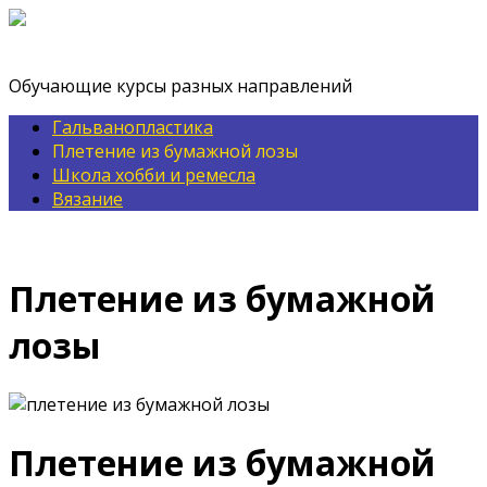
Перейти
к
hand-made ХОББИ И УВЛЕЧЕНИЯ
контенту
Обучающие курсы разных направлений
Гальванопластика
Плетение из бумажной лозы
Школа хобби и ремесла
Вязание
Главная страница
Плетение из бумажной
лозы
Плетение из бумажной